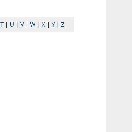
|
T
|
U
|
V
|
W
|
X
|
Y
|
Z