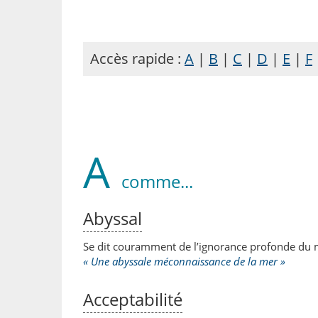
Accès rapide :
A
|
B
|
C
|
D
|
E
|
F
A
comme...
Abyssal
Se dit couramment de l’ignorance profonde du 
« Une abyssale méconnaissance de la mer »
Acceptabilité