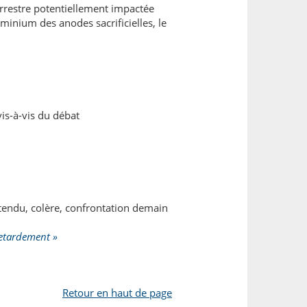
rrestre potentiellement impactée
minium des anodes sacrificielles, le
vis-à-vis du débat
ntendu, colère, confrontation demain
retardement »
Retour en haut de page