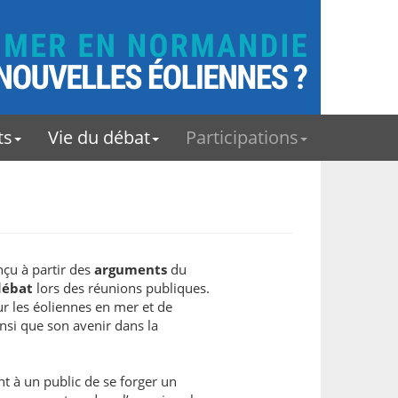
ts
Vie du débat
Participations
onçu à partir des
arguments
du
débat
lors des réunions publiques.
ur les éoliennes en mer et de
nsi que son avenir dans la
nt à un public de se forger un